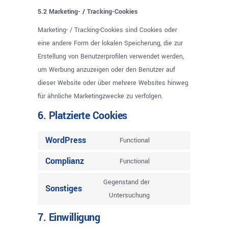
5.2 Marketing- / Tracking-Cookies
Marketing- / Tracking-Cookies sind Cookies oder
eine andere Form der lokalen Speicherung, die zur
Erstellung von Benutzerprofilen verwendet werden,
um Werbung anzuzeigen oder den Benutzer auf
dieser Website oder über mehrere Websites hinweg
für ähnliche Marketingzwecke zu verfolgen.
6. Platzierte Cookies
WordPress
Functional
Consent
Complianz
to
Functional
Consent
service
to
Gegenstand der
wordpress
Sonstiges
service
Consent
Untersuchung
complianz
to
7. Einwilligung
service